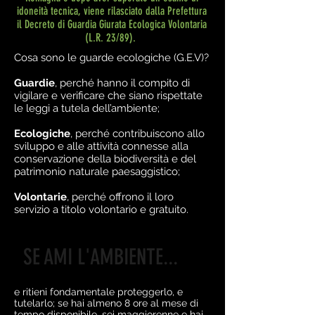
idoneità tecnica, viene rilasciato dalla Prefettura
il Decreto di Guardia Giurata Ecologica Volontaria
(L.R. 23/89).
Cosa sono le guarde ecologiche (G.E.V)?
Guardie
, perché hanno il compito di
vigilare e verificare che siano rispettate
le leggi a tutela dell’ambiente;
Ecologiche
, perché contribuiscono allo
sviluppo e alle attività connesse alla
conservazione della biodiversità e del
patrimonio naturale paesaggistico;
Volontarie
, perché offrono il loro
servizio a titolo volontario e gratuito.
SE AMI L'AMBIENTE...
e ritieni fondamentale proteggerlo, e
tutelarlo; se hai almeno 8 ore al mese di
tempo disponibile, sei maggiorenne e hai